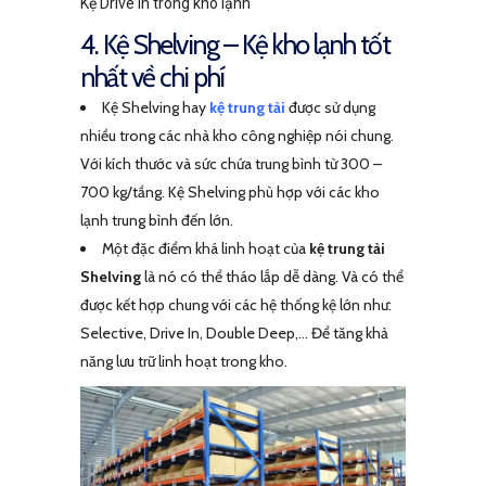
Kệ Drive In trong kho lạnh
4. Kệ Shelving – Kệ kho lạnh tốt
nhất về chi phí
Kệ Shelving hay
kệ trung tải
được sử dụng
nhiều trong các nhà kho công nghiệp nói chung.
Với kích thước và sức chứa trung bình từ 300 –
700 kg/tầng. Kệ Shelving phù hợp với các kho
lạnh trung bình đến lớn.
Một đặc điểm khá linh hoạt của
kệ trung tải
Shelving
là nó có thể tháo lắp dễ dàng. Và có thể
được kết hợp chung với các hệ thống kệ lớn như:
Selective, Drive In, Double Deep,… Để tăng khả
năng lưu trữ linh hoạt trong kho.