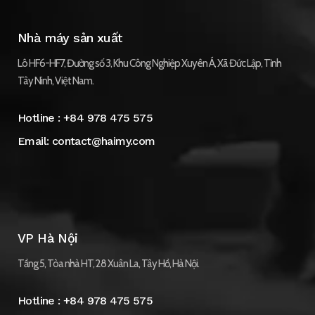
Nhà máy sản xuất
Lô HF6-HF7, Đường số 3, Khu Công Nghiệp Xuyên Á, Xã Đức Lập, Tỉnh
Tây Ninh, Việt Nam.
Hotline :
+84 978 475 575
Email:
contact@haimy.com
VP Hà Nội
Tầng 5, Tòa nhà HT, 28 Xuân La, Tây Hồ, Hà Nội.
Hotline :
+84 978 475 575