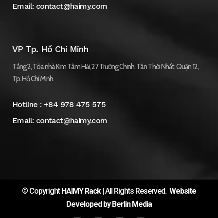
Email:
contact@haimy.com
VP Tp. Hồ Chí Minh
Tầng 2, Tòa nhà Kim Tâm Hải, 27 Trường Chinh, Tân Thới Nhất, Quận 12,
Tp. Hồ Chí Minh.
Hotline :
+84 978 475 575
Email:
contact@haimy.com
© Copyright
HAIMY Rack
| All Rights Reserved.
Website
Developed by Berlin Media