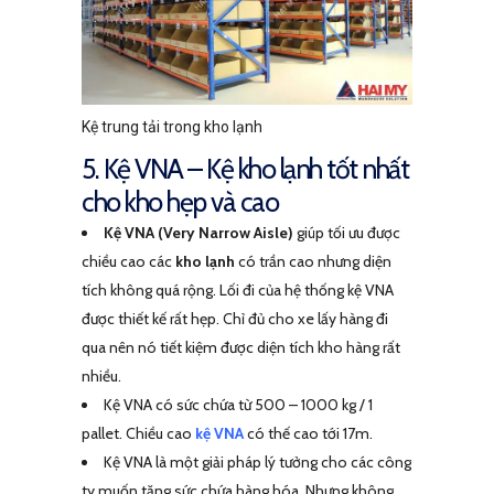
Kệ trung tải trong kho lạnh
5. Kệ VNA – Kệ kho lạnh tốt nhất
cho kho hẹp và cao
Kệ VNA (Very Narrow Aisle)
giúp tối ưu được
chiều cao các
kho lạnh
có trần cao nhưng diện
tích không quá rộng. Lối đi của hệ thống kệ VNA
được thiết kế rất hẹp. Chỉ đủ cho xe lấy hàng đi
qua nên nó tiết kiệm được diện tích kho hàng rất
nhiều.
Kệ VNA có sức chứa từ 500 – 1000 kg / 1
pallet. Chiều cao
kệ VNA
có thế cao tới 17m.
Kệ VNA là một giải pháp lý tưởng cho các công
ty muốn tăng sức chứa hàng hóa. Nhưng không