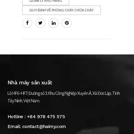
QUẢN LÝ KHO HÀNG
QUY ĐỊNH VỀ PHÒNG CHÁY CHỮA CHÁY
Nhà máy sản xuất
Lô HF6-HF7, Đường số 3, Khu Công Nghiệp Xuyên Á, Xã Đức Lập, Tỉnh
Tây Ninh, Việt Nam.
Hotline :
+84 978 475 575
Email:
contact@haimy.com