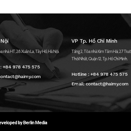
 Nội
VP Tp. Hồ Chí Minh
a nhà HT, 28 Xuân La, Tây Hồ, Hà Nội.
Tầng 2, Tòa nhà Kim Tâm Hải, 27 Trườ
Thới Nhất, Quận 12, Tp. Hồ Chí Minh.
 :
+84 978 475 575
Hotline :
+84 978 475 575
contact@haimy.com
Email:
contact@haimy.com
veloped by Berlin Media