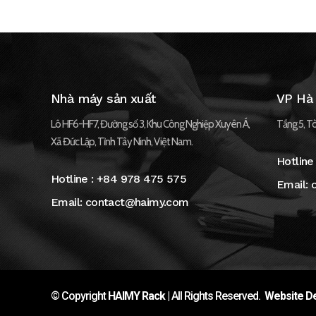
Nhà máy sản xuất
VP Hà
Lô HF6-HF7, Đường số 3, Khu Công Nghiệp Xuyên Á,
Tầng 5, Tò
Xã Đức Lập, Tỉnh Tây Ninh, Việt Nam.
Hotline
Hotline :
+84 978 475 575
Email:
Email:
contact@haimy.com
© Copyright
HAIMY Rack
| All Rights Reserved.
Website De