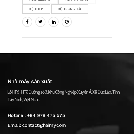
KỆ THÉP
KỆ TRUNG TẢI
Nhà máy sản xuất
Lô HF6-HF7, Đường số 3, Khu Công Nghiệp Xuyên Á, Xã Đức Lập, Tỉnh
Tây Ninh, Việt Nam.
Hotline :
+84 978 475 575
Email:
contact@haimy.com