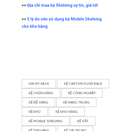
>>
Địa chỉ mua kệ Shelving uy tín, giá tốt
>>
5 lý do nên sử dụng kệ Mobile Shelving
cho kho hàng
HAI MY RACK
KỆ CARTON FLOW RACK
KỆ CHỨA HÀNG
KỆ CÔNG NGHIỆP
KỆ ĐỂ HÀNG
KỆ HẠNG TRUNG
KỆ KHO
KỆ KHO HÀNG
KỆ MOBILE SHELVING
KỆ SẮT
KỆ SHELVING
KỆ TẢI TRUNG