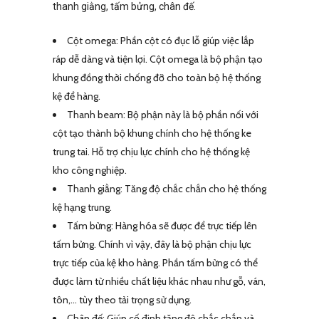
thanh giằng, tấm bửng, chân đế.
Cột omega: Phần cột có đục lỗ giúp việc lắp
ráp dễ dàng và tiện lợi. Cột omega là bộ phận tạo
khung đồng thời chống đỡ cho toàn bộ hệ thống
kệ để hàng.
Thanh beam: Bộ phận này là bộ phần nối với
cột tạo thành bộ khung chính cho hệ thống ke
trung tai. Hỗ trợ chịu lực chính cho hệ thống kệ
kho công nghiệp.
Thanh giằng: Tăng độ chắc chắn cho hệ thống
kệ hạng trung.
Tấm bửng: Hàng hóa sẽ được để trực tiếp lên
tấm bửng. Chính vì vậy, đây là bộ phận chịu lực
trực tiếp của kệ kho hàng. Phần tấm bửng có thể
được làm từ nhiều chất liệu khác nhau như gỗ, ván,
tôn,… tùy theo tải trọng sử dụng.
Chân đế: Giúp cố định tăng độ chắc chắn và