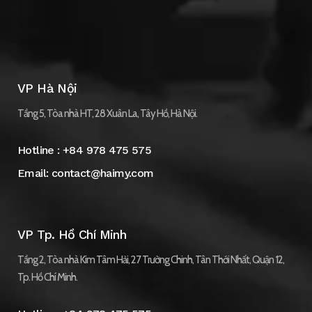
VP Hà Nội
Tầng 5, Tòa nhà HT, 28 Xuân La, Tây Hồ, Hà Nội.
Hotline :
+84 978 475 575
Email:
contact@haimy.com
VP Tp. Hồ Chí Minh
Tầng 2, Tòa nhà Kim Tâm Hải, 27 Trường Chinh, Tân Thới Nhất, Quận 12,
Tp. Hồ Chí Minh.