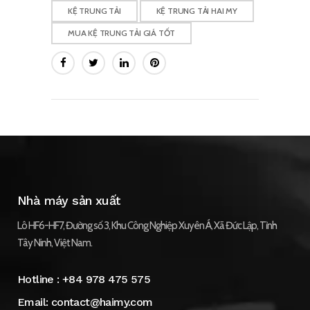
KỆ TRUNG TẢI
KỆ TRUNG TẢI HAI MY
MUA KỆ TRUNG TẢI GIÁ TỐT
Nhà máy sản xuất
Lô HF6-HF7, Đường số 3, Khu Công Nghiệp Xuyên Á, Xã Đức Lập, Tỉnh
Tây Ninh, Việt Nam.
Hotline :
+84 978 475 575
Email:
contact@haimy.com