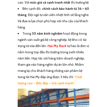
cao. Với
mức giá cả cạnh tranh nhất
thị trường kệ.
Bên cạnh đó,
chính sách bảo hành từ 36 – 60
tháng
. Đội ngũ tư vấn viên nhiệt tình sẽ lắng nghe.
Và đưa ra lựa chọn phù hợp với nhu cầu của khách
hàng.
Trong
30 năm kinh nghiệm
hoạt động trong
ngành sản xuất giá kệ công nghiệp, kệ kho có tải
trọng từ vừa đến lớn.
Hai My Rack
tự hào là đơn vị
nằm trong top đầu thị trường trong suốt nhiều
năm liền. Hợp tác với hàng trăm doanh nghiệp,
tham gia vào hàng nghìn dự án lớn nhỏ. Nhằm
mang lại cho khách hàng những sản phẩm kệ
trung tải Hai My đáp ứng được 3 tiêu chí
“Chất
lượng cao – Bền đẹp – Giá cạnh tranh”.