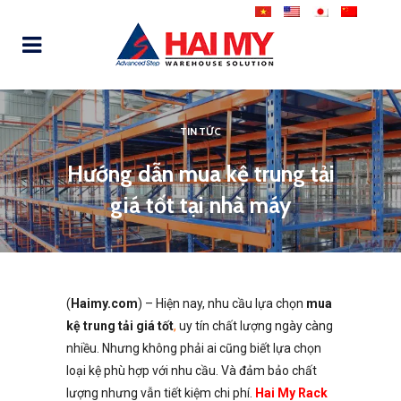
TIN TỨC
Hướng dẫn mua kệ trung tải
giá tốt tại nhà máy
(
Haimy.com
) – Hiện nay, nhu cầu lựa chọn
mua
kệ trung tải giá tốt
,
uy tín chất lượng ngày càng
nhiều. Nhưng không phải ai cũng biết lựa chọn
loại kệ phù hợp với nhu cầu. Và đảm bảo chất
lượng nhưng vẫn tiết kiệm chi phí.
Hai My Rack