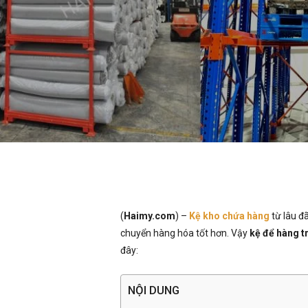
(
Haimy.com
) –
Kệ kho chứa hàng
từ lâu đã
chuyển hàng hóa tốt hơn. Vậy
kệ để hàng t
đây:
NỘI DUNG