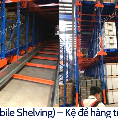
bile Shelving) – Kệ để hàng t