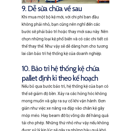
9. Dễ sửa chữa về sau
Khi mua một bộ kệ mới, với chi phí ban đầu
không phải nhỏ, bạn cũng nên nghĩ đến các
bước sẽ phải bảo trì hoặc thay mới sau này. Nên
chọn những loại kệ phổ biến và có các chi tiết có
thể thay thế. Như vậy sẽ dễ dàng hơn cho tương
lai cần bảo trì hệ thống kệ của doanh nghiệp.
10. Bảo trì hệ thống kệ chứa
pallet định kì theo kế hoạch
Nếu bỏ qua bước bảo trì, hệ thống kệ của bạn có
thể sẽ giảm độ bền. Xảy ra các hỏng hóc không
mong muốn và gây ra sự cố khi vận hành. Đơn
giản như việc xe nâng va đập vào chân kệ gây
móp méo. Hay beam đỡ bị võng do để hàng quá
tải cho phép. Những thứ nhỏ như vậy nếu không
được xử lý kịp lúc sẽ gây ra những hậu quả khó