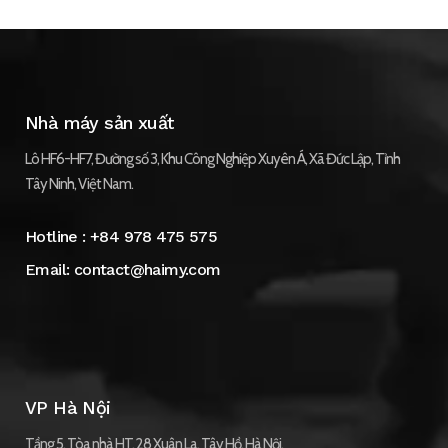
Nhà máy sản xuất
Lô HF6-HF7, Đường số 3, Khu Công Nghiệp Xuyên Á, Xã Đức Lập, Tỉnh
Tây Ninh, Việt Nam.
Hotline :
+84 978 475 575
Email:
contact@haimy.com
VP Hà Nội
Tầng 5, Tòa nhà HT, 28 Xuân La, Tây Hồ, Hà Nội.