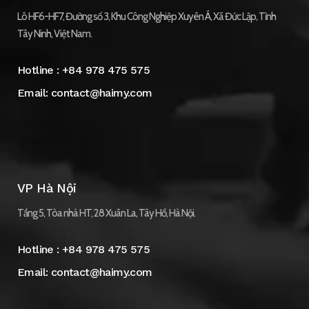
Lô HF6-HF7, Đường số 3, Khu Công Nghiệp Xuyên Á, Xã Đức Lập, Tỉnh
Tây Ninh, Việt Nam.
Hotline :
+84 978 475 575
Email:
contact@haimy.com
VP Hà Nội
Tầng 5, Tòa nhà HT, 28 Xuân La, Tây Hồ, Hà Nội.
Hotline :
+84 978 475 575
Email:
contact@haimy.com