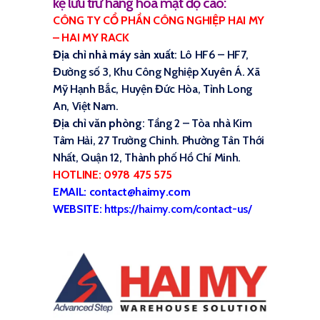
kệ lưu trữ hàng hóa mật độ cao:
CÔNG TY CỔ PHẦN CÔNG NGHIỆP HAI MY
– HAI MY RACK
Địa chỉ nhà máy sản xuất
: Lô HF6 – HF7,
Đường số 3, Khu Công Nghiệp Xuyên Á. Xã
Mỹ Hạnh Bắc, Huyện Đức Hòa, Tỉnh Long
An, Việt Nam.
Địa chỉ văn phòng
: Tầng 2 – Tòa nhà Kim
Tâm Hải, 27 Trường Chinh. Phường Tân Thới
Nhất, Quận 12, Thành phố Hồ Chí Minh.
HOTLINE: 0978 475 575
EMAIL: contact@haimy.com
WEBSITE:
https://haimy.com/contact-us/