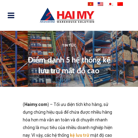
TIN TỨC
Điểm danh 5 hệ thống kệ
lưu trữ mật độ cao
(
Haimy.com
) – Tối ưu diện tích kho hàng, sử
dụng chúng hiệu quả để chứa được nhiều hàng
hóa hơn mà vẫn an toàn và di chuyển nhanh
chóng là mục tiêu của nhiều doanh nghiệp hiện
nay. Vì vậy, các hệ thống
kệ lưu trữ
mật độ cao