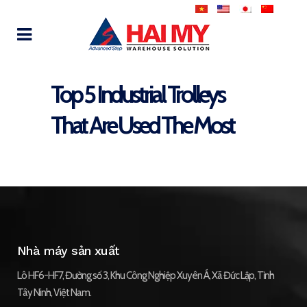
Top 5 Industrial Trolleys
That Are Used The Most
Nhà máy sản xuất
Lô HF6-HF7, Đường số 3, Khu Công Nghiệp Xuyên Á, Xã Đức Lập, Tỉnh
Tây Ninh, Việt Nam.