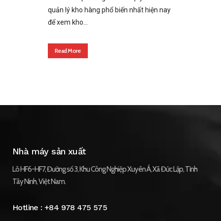
quản lý kho hàng phổ biến nhất hiện nay
để xem kho...
Read More
Nhà máy sản xuất
Lô HF6-HF7, Đường số 3, Khu Công Nghiệp Xuyên Á, Xã Đức Lập, Tỉnh
Tây Ninh, Việt Nam.
Hotline :
+84 978 475 575