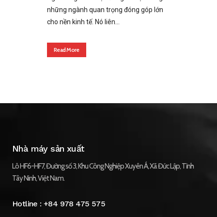
những ngành quan trọng đóng góp lớn
cho nền kinh tế. Nó liên...
Read More
Nhà máy sản xuất
Lô HF6-HF7, Đường số 3, Khu Công Nghiệp Xuyên Á, Xã Đức Lập, Tỉnh
Tây Ninh, Việt Nam.
Hotline :
+84 978 475 575