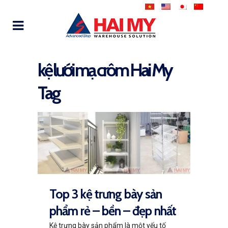
kệ lưới mạ crôm Hai My
Tag
Top 3 kệ trưng bày sản
phẩm rẻ – bền – đẹp nhất
Kệ trưng bày sản phẩm là một yếu tố