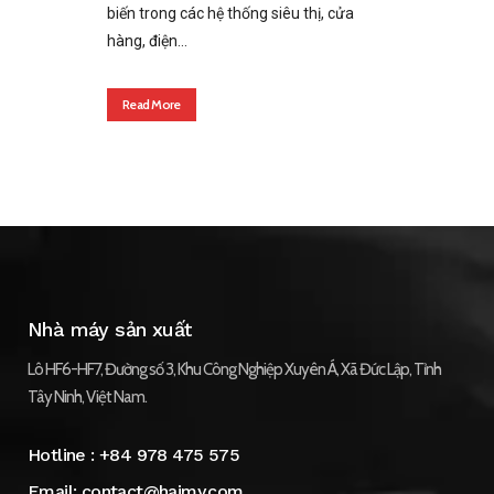
biến trong các hệ thống siêu thị, cửa
hàng, điện...
Read More
Nhà máy sản xuất
Lô HF6-HF7, Đường số 3, Khu Công Nghiệp Xuyên Á, Xã Đức Lập, Tỉnh
Tây Ninh, Việt Nam.
Hotline :
+84 978 475 575
Email:
contact@haimy.com