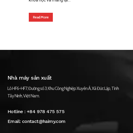
Read More
Nhà máy sản xuất
Lô HF6-HF7, Đường số 3, Khu Công Nghiệp Xuyên Á, Xã Đức Lập, Tỉnh
Tây Ninh, Việt Nam.
Hotline :
+84 978 475 575
Email:
contact@haimy.com