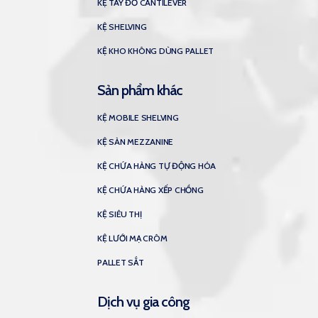
KỆ TAY ĐỠ CANTILEVER
KỆ SHELVING
KỆ KHO KHÔNG DÙNG PALLET
Sản phẩm khác
KỆ MOBILE SHELVING
KỆ SÀN MEZZANINE
KỆ CHỨA HÀNG TỰ ĐỘNG HÓA
KỆ CHỨA HÀNG XẾP CHỒNG
KỆ SIÊU THỊ
KỆ LƯỚI MẠ CRÔM
PALLET SẮT
Dịch vụ gia công