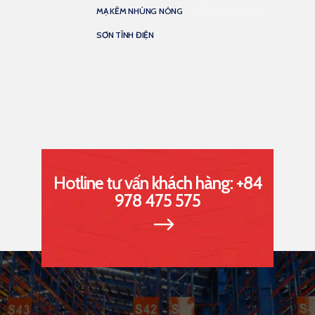
MẠ KẼM NHÚNG NÓNG
SƠN TĨNH ĐIỆN
Hotline tư vấn khách hàng: +84
978 475 575