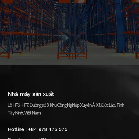
Nhà máy sản xuất
Lô HF6-HF7, Đường số 3, Khu Công Nghiệp Xuyên Á, Xã Đức Lập, Tỉnh
Tây Ninh, Việt Nam.
Hotline :
+84 978 475 575