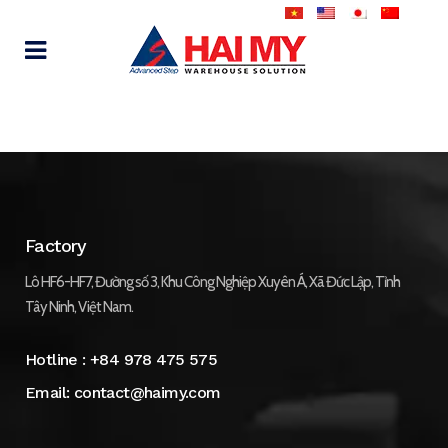
Factory
Lô HF6-HF7, Đường số 3, Khu Công Nghiệp Xuyên Á, Xã Đức Lập, Tỉnh
Tây Ninh, Việt Nam.
Hotline :
+84 978 475 575
Email:
contact@haimy.com