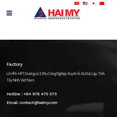
Factory
Lô HF6-HF7, Đường số 3, Khu Công Nghiệp Xuyên Á, Xã Đức Lập, Tỉnh
Tây Ninh, Việt Nam.
Hotline :
+84 978 475 575
Email:
contact@haimy.com