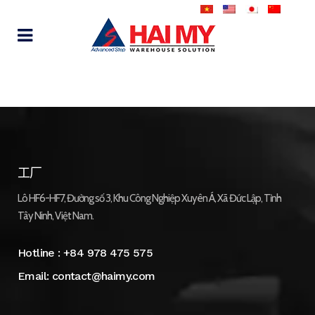
工厂
Lô HF6-HF7, Đường số 3, Khu Công Nghiệp Xuyên Á, Xã Đức Lập, Tỉnh
Tây Ninh, Việt Nam.
Hotline :
+84 978 475 575
Email:
contact@haimy.com