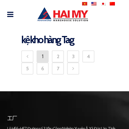
kệ kho hàng Tag
1
2
3
4
5
6
7
工厂
Lô HF6-HF7, Đường số 3, Khu Công Nghiệp Xuyên Á, Xã Đức Lập, Tỉnh