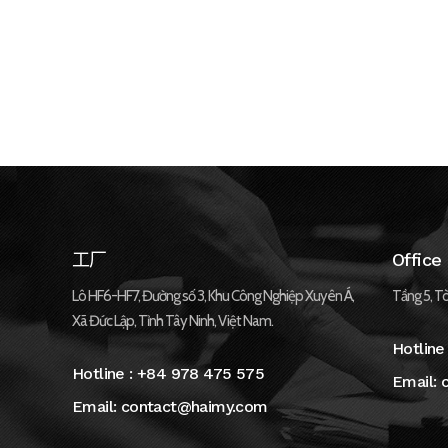
工厂
Office
Lô HF6-HF7, Đường số 3, Khu Công Nghiệp Xuyên Á,
Tầng 5, Tò
Xã Đức Lập, Tỉnh Tây Ninh, Việt Nam.
Hotline
Hotline :
+84 978 475 575
Email:
Email:
contact@haimy.com