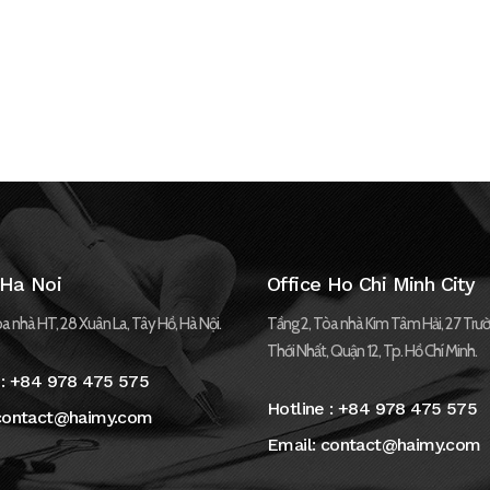
 Ha Noi
Office Ho Chi Minh City
a nhà HT, 28 Xuân La, Tây Hồ, Hà Nội.
Tầng 2, Tòa nhà Kim Tâm Hải, 27 Trườ
Thới Nhất, Quận 12, Tp. Hồ Chí Minh.
 :
+84 978 475 575
Hotline :
+84 978 475 575
contact@haimy.com
Email:
contact@haimy.com