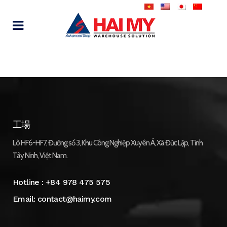
工場
Lô HF6-HF7, Đường số 3, Khu Công Nghiệp Xuyên Á, Xã Đức Lập, Tỉnh
Tây Ninh, Việt Nam.
Hotline :
+84 978 475 575
Email:
contact@haimy.com