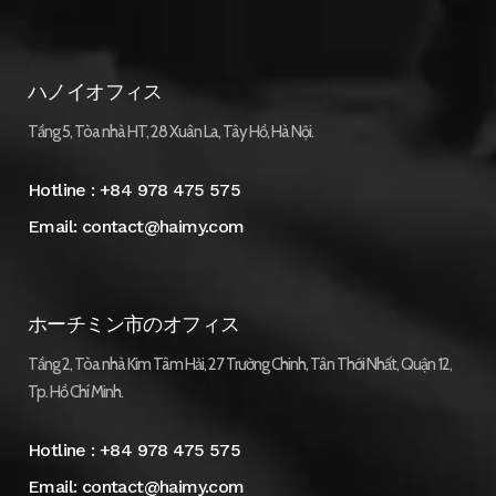
ハノイオフィス
Tầng 5, Tòa nhà HT, 28 Xuân La, Tây Hồ, Hà Nội.
Hotline :
+84 978 475 575
Email:
contact@haimy.com
ホーチミン市のオフィス
Tầng 2, Tòa nhà Kim Tâm Hải, 27 Trường Chinh, Tân Thới Nhất, Quận 12,
Tp. Hồ Chí Minh.
Hotline :
+84 978 475 575
Email:
contact@haimy.com