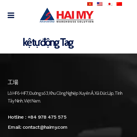
kệ tự động Tag
工場
Lô HF6-HF7, Đường số 3, Khu Công Nghiệp Xuyên Á, Xã Đức Lập, Tỉnh
Tây Ninh, Việt Nam.
Hotline :
+84 978 475 575
Email:
contact@haimy.com