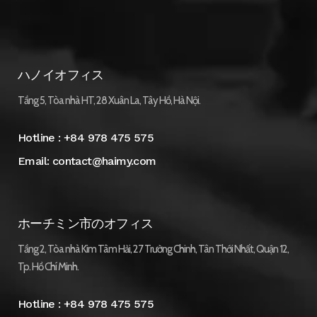
ハノイオフィス
Tầng 5, Tòa nhà HT, 28 Xuân La, Tây Hồ, Hà Nội.
Hotline :
+84 978 475 575
Email:
contact@haimy.com
ホーチミン市のオフィス
Tầng 2, Tòa nhà Kim Tâm Hải, 27 Trường Chinh, Tân Thới Nhất, Quận 12,
Tp. Hồ Chí Minh.
Hotline :
+84 978 475 575