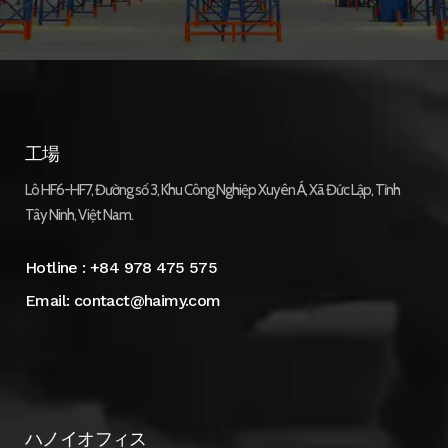
工場
Lô HF6-HF7, Đường số 3, Khu Công Nghiệp Xuyên Á, Xã Đức Lập, Tỉnh
Tây Ninh, Việt Nam.
Hotline :
+84 978 475 575
Email:
contact@haimy.com
ハノイオフィス