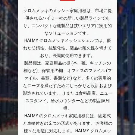
クロムメッキのメッシュ家庭用棚は、市場に提
供されるハイミー社の新しい製品ラインであ
り、コンパクトな棚製品は狭いエリアに実用的
なソリューションです。
HAI MY クロムメッキメッシュシェルフは、優
れた防錆性、抗酸化性、製品の耐久性を備えて
おり、長期間使用できます。
製品棚は、家庭用品の棚 (本、靴、キッチンの
棚など)、保管用の棚、オフィスのファイル (フ
ァイル、書類、書類など) など、多くの実用的
なニーズを満たすためにしっかりと設計および
製造されています。 ..) または食料品店、ニュー
ススタンド、給水カウンターなどの製品陳列
棚。
HAI MY のクロムメッキ家庭用棚には、固定式
と車輪付きの 2 つの形式があります。 お客様の
様々な用途に対応します。 HAI MY クロムメッ