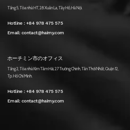
Tầng 5, Tòa nhà HT, 28 Xuân La, Tây Hồ, Hà Nội.
Hotline :
+84 978 475 575
Email:
contact@haimy.com
ホーチミン市のオフィス
Tầng 2, Tòa nhà Kim Tâm Hải, 27 Trường Chinh, Tân Thới Nhất, Quận 12,
Tp. Hồ Chí Minh.
Hotline :
+84 978 475 575
Email:
contact@haimy.com