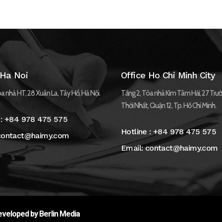
 Ha Noi
Office Ho Chi Minh City
a nhà HT, 28 Xuân La, Tây Hồ, Hà Nội.
Tầng 2, Tòa nhà Kim Tâm Hải, 27 Trườ
Thới Nhất, Quận 12, Tp. Hồ Chí Minh.
 :
+84 978 475 575
Hotline :
+84 978 475 575
contact@haimy.com
Email:
contact@haimy.com
veloped by Berlin Media