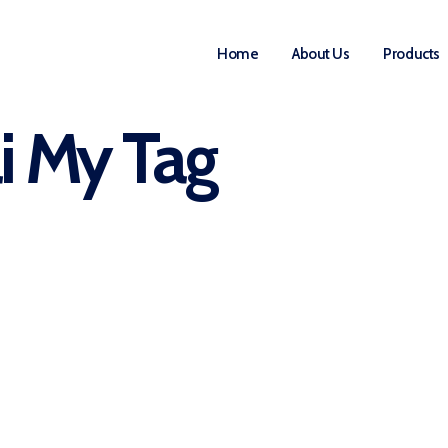
Home
About Us
Products
ai My Tag