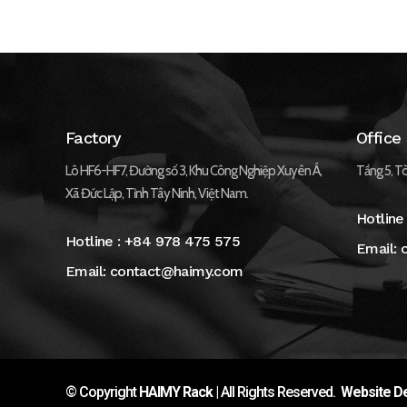
Factory
Office
Lô HF6-HF7, Đường số 3, Khu Công Nghiệp Xuyên Á,
Tầng 5, Tò
Xã Đức Lập, Tỉnh Tây Ninh, Việt Nam.
Hotline
Hotline :
+84 978 475 575
Email:
Email:
contact@haimy.com
© Copyright
HAIMY Rack
| All Rights Reserved.
Website De