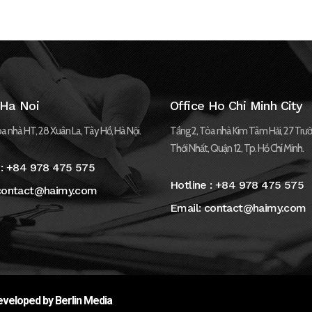
 Ha Noi
Office Ho Chi Minh City
a nhà HT, 28 Xuân La, Tây Hồ, Hà Nội.
Tầng 2, Tòa nhà Kim Tâm Hải, 27 Trườ
Thới Nhất, Quận 12, Tp. Hồ Chí Minh.
 :
+84 978 475 575
Hotline :
+84 978 475 575
contact@haimy.com
Email:
contact@haimy.com
veloped by Berlin Media