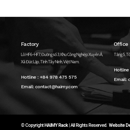
Factory
Office
Lô HF6-HF7, Đường số 3, Khu Công Nghiệp Xuyên Á,
Tầng 5, Tò
Xã Đức Lập, Tỉnh Tây Ninh, Việt Nam.
Hotline
Hotline :
+84 978 475 575
Email:
Email:
contact@haimy.com
© Copyright
HAIMY Rack
| All Rights Reserved.
Website De