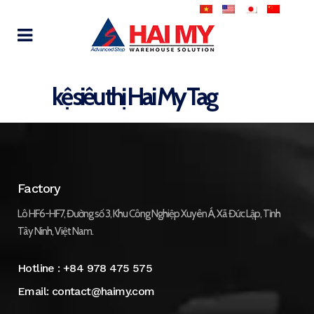
kệ siêu thị Hai My Tag
Factory
Lô HF6-HF7, Đường số 3, Khu Công Nghiệp Xuyên Á, Xã Đức Lập, Tỉnh
Tây Ninh, Việt Nam.
Hotline :
+84 978 475 575
Email:
contact@haimy.com