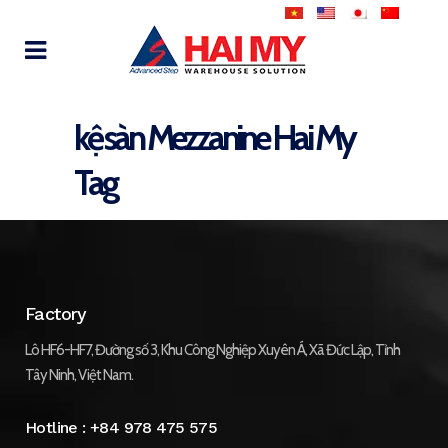
kệ sàn Mezzanine Hai My
Tag
Factory
Lô HF6-HF7, Đường số 3, Khu Công Nghiệp Xuyên Á, Xã Đức Lập, Tỉnh
Tây Ninh, Việt Nam.
Hotline :
+84 978 475 575