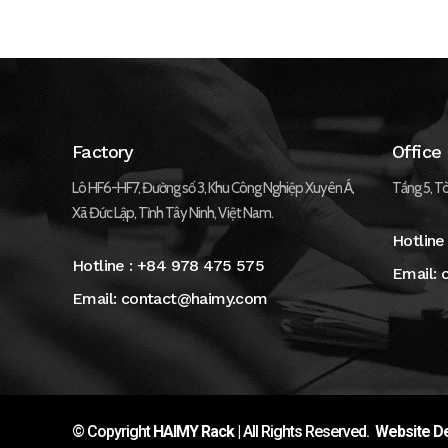
Factory
Office
Lô HF6-HF7, Đường số 3, Khu Công Nghiệp Xuyên Á,
Tầng 5, Tò
Xã Đức Lập, Tỉnh Tây Ninh, Việt Nam.
Hotline
Hotline :
+84 978 475 575
Email:
Email:
contact@haimy.com
© Copyright
HAIMY Rack
| All Rights Reserved.
Website De