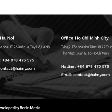
 Ha Noi
Office Ho Chi Minh City
a nhà HT, 28 Xuân La, Tây Hồ, Hà Nội.
Tầng 2, Tòa nhà Kim Tâm Hải, 27 Trườ
Thới Nhất, Quận 12, Tp. Hồ Chí Minh.
 :
+84 978 475 575
Hotline :
+84 978 475 575
contact@haimy.com
Email:
contact@haimy.com
veloped by Berlin Media