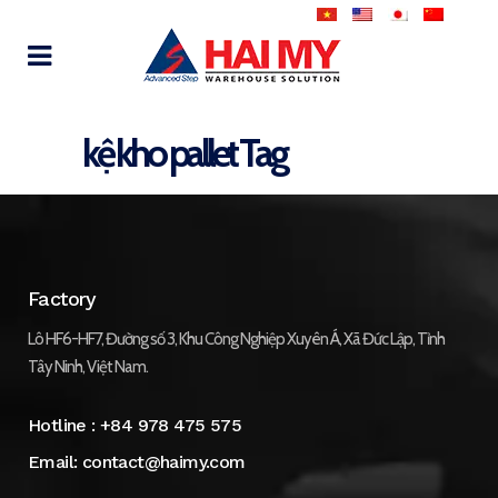
kệ kho pallet Tag
Factory
Lô HF6-HF7, Đường số 3, Khu Công Nghiệp Xuyên Á, Xã Đức Lập, Tỉnh
Tây Ninh, Việt Nam.
Hotline :
+84 978 475 575
Email:
contact@haimy.com