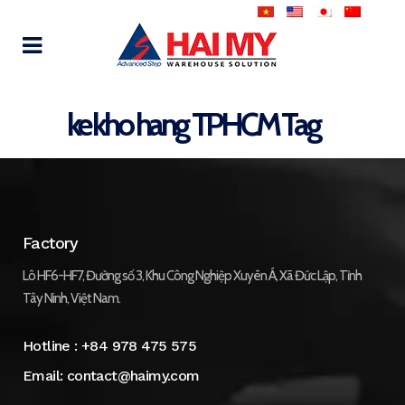
ke kho hang TPHCM Tag
Factory
Lô HF6-HF7, Đường số 3, Khu Công Nghiệp Xuyên Á, Xã Đức Lập, Tỉnh
Tây Ninh, Việt Nam.
Hotline :
+84 978 475 575
Email:
contact@haimy.com