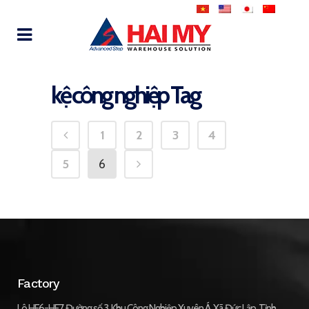
kệ công nghiệp Tag
1
2
3
4
5
6
Factory
Lô HF6-HF7, Đường số 3, Khu Công Nghiệp Xuyên Á, Xã Đức Lập, Tỉnh