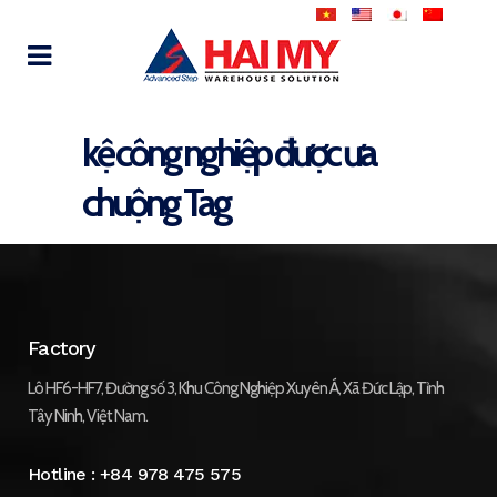
kệ công nghiệp được ưa
chuộng Tag
Factory
Lô HF6-HF7, Đường số 3, Khu Công Nghiệp Xuyên Á, Xã Đức Lập, Tỉnh
Tây Ninh, Việt Nam.
Hotline :
+84 978 475 575