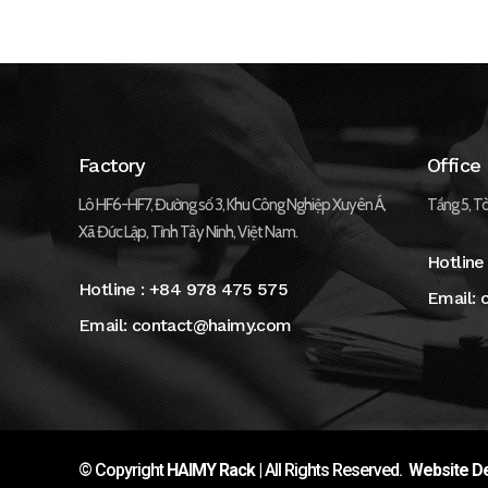
Factory
Office
Lô HF6-HF7, Đường số 3, Khu Công Nghiệp Xuyên Á,
Tầng 5, Tò
Xã Đức Lập, Tỉnh Tây Ninh, Việt Nam.
Hotline
Hotline :
+84 978 475 575
Email:
Email:
contact@haimy.com
© Copyright
HAIMY Rack
| All Rights Reserved.
Website De