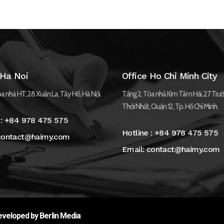
 Ha Noi
Office Ho Chi Minh City
a nhà HT, 28 Xuân La, Tây Hồ, Hà Nội.
Tầng 2, Tòa nhà Kim Tâm Hải, 27 Trườ
Thới Nhất, Quận 12, Tp. Hồ Chí Minh.
 :
+84 978 475 575
Hotline :
+84 978 475 575
contact@haimy.com
Email:
contact@haimy.com
veloped by Berlin Media