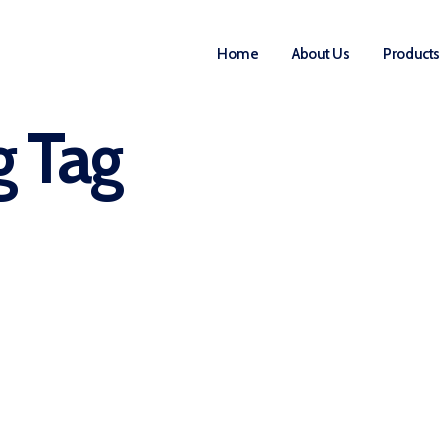
Home
About Us
Products
g Tag