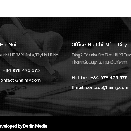
 Ha Noi
Office Ho Chi Minh City
a nhà HT, 28 Xuân La, Tây Hồ, Hà Nội.
Tầng 2, Tòa nhà Kim Tâm Hải, 27 Trườ
Thới Nhất, Quận 12, Tp. Hồ Chí Minh.
 :
+84 978 475 575
Hotline :
+84 978 475 575
contact@haimy.com
Email:
contact@haimy.com
veloped by Berlin Media