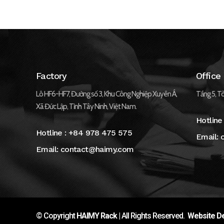
Factory
Office
Lô HF6-HF7, Đường số 3, Khu Công Nghiệp Xuyên Á,
Tầng 5, Tò
Xã Đức Lập, Tỉnh Tây Ninh, Việt Nam.
Hotline
Hotline :
+84 978 475 575
Email:
Email:
contact@haimy.com
© Copyright
HAIMY Rack
| All Rights Reserved.
Website De