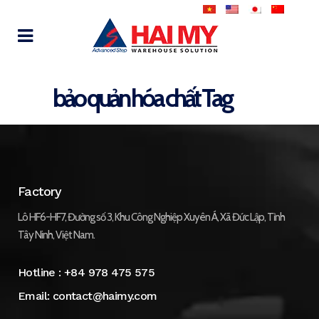
bảo quản hóa chất Tag
Factory
Lô HF6-HF7, Đường số 3, Khu Công Nghiệp Xuyên Á, Xã Đức Lập, Tỉnh
Tây Ninh, Việt Nam.
Hotline :
+84 978 475 575
Email:
contact@haimy.com