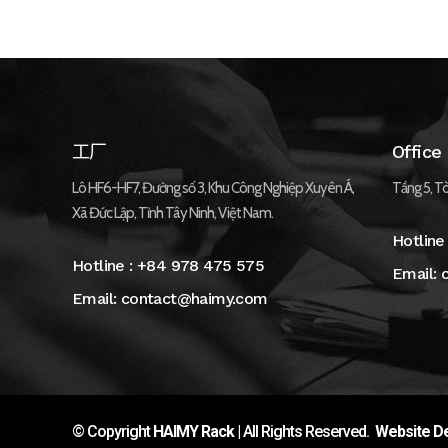
工厂
Office
Lô HF6-HF7, Đường số 3, Khu Công Nghiệp Xuyên Á,
Tầng 5, Tò
Xã Đức Lập, Tỉnh Tây Ninh, Việt Nam.
Hotline
Hotline :
+84 978 475 575
Email:
Email:
contact@haimy.com
© Copyright
HAIMY Rack
| All Rights Reserved.
Website De