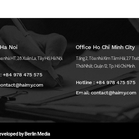
 Ha Noi
Office Ho Chi Minh City
a nhà HT, 28 Xuân La, Tây Hồ, Hà Nội.
Tầng 2, Tòa nhà Kim Tâm Hải, 27 Trườ
Thới Nhất, Quận 12, Tp. Hồ Chí Minh.
 :
+84 978 475 575
Hotline :
+84 978 475 575
contact@haimy.com
Email:
contact@haimy.com
veloped by Berlin Media