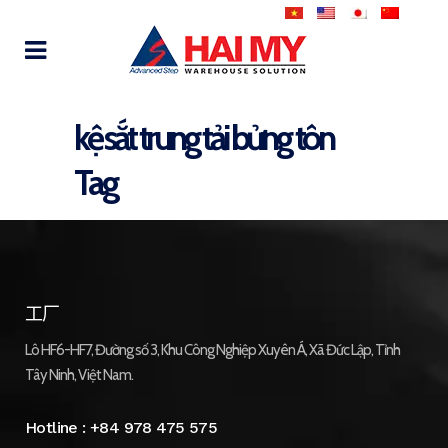
kệ sắt trung tải bửng tôn
Tag
工厂
Lô HF6-HF7, Đường số 3, Khu Công Nghiệp Xuyên Á, Xã Đức Lập, Tỉnh
Tây Ninh, Việt Nam.
Hotline :
+84 978 475 575