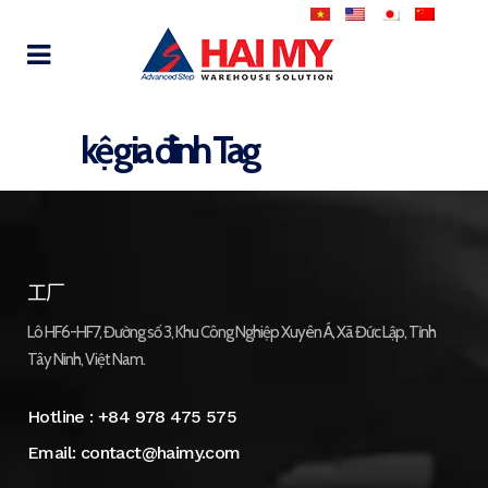
kệ gia đình Tag
工厂
Lô HF6-HF7, Đường số 3, Khu Công Nghiệp Xuyên Á, Xã Đức Lập, Tỉnh
Tây Ninh, Việt Nam.
Hotline :
+84 978 475 575
Email:
contact@haimy.com