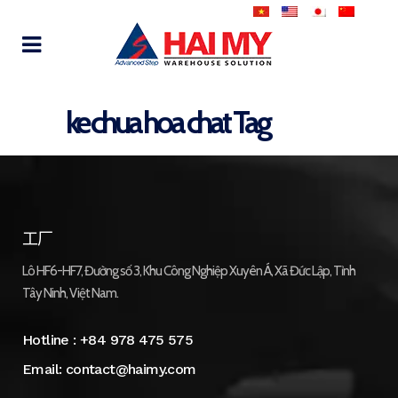
ke chua hoa chat Tag
工厂
Lô HF6-HF7, Đường số 3, Khu Công Nghiệp Xuyên Á, Xã Đức Lập, Tỉnh
Tây Ninh, Việt Nam.
Hotline :
+84 978 475 575
Email:
contact@haimy.com