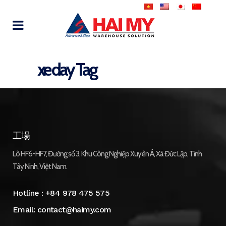
xe day Tag
工場
Lô HF6-HF7, Đường số 3, Khu Công Nghiệp Xuyên Á, Xã Đức Lập, Tỉnh
Tây Ninh, Việt Nam.
Hotline :
+84 978 475 575
Email:
contact@haimy.com