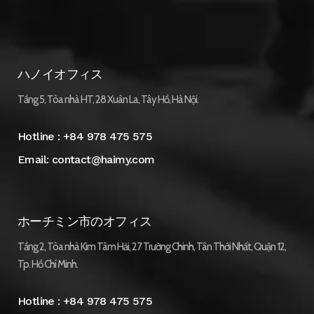
ハノイオフィス
Tầng 5, Tòa nhà HT, 28 Xuân La, Tây Hồ, Hà Nội.
Hotline :
+84 978 475 575
Email:
contact@haimy.com
ホーチミン市のオフィス
Tầng 2, Tòa nhà Kim Tâm Hải, 27 Trường Chinh, Tân Thới Nhất, Quận 12,
Tp. Hồ Chí Minh.
Hotline :
+84 978 475 575