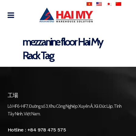
mezzanine floor Hai My
Rack Tag
工場
Lô HF6-HF7, Đường số 3, Khu Công Nghiệp Xuyên Á, Xã Đức Lập, Tỉnh
Tây Ninh, Việt Nam.
Hotline :
+84 978 475 575