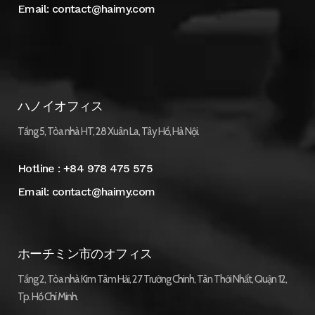
Email:
contact@haimy.com
ハノイオフィス
Tầng 5, Tòa nhà HT, 28 Xuân La, Tây Hồ, Hà Nội.
Hotline :
+84 978 475 575
Email:
contact@haimy.com
ホーチミン市のオフィス
Tầng 2, Tòa nhà Kim Tâm Hải, 27 Trường Chinh, Tân Thới Nhất, Quận 12,
Tp. Hồ Chí Minh.