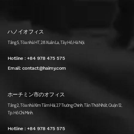
ハノイオフィス
Tầng 5, Tòa nhà HT, 28 Xuân La, Tây Hồ, Hà Nội.
Hotline :
+84 978 475 575
Email:
contact@haimy.com
ホーチミン市のオフィス
Tầng 2, Tòa nhà Kim Tâm Hải, 27 Trường Chinh, Tân Thới Nhất, Quận 12,
Tp. Hồ Chí Minh.
Hotline :
+84 978 475 575