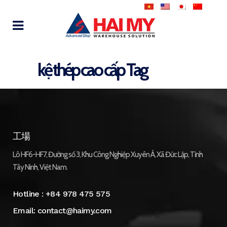
kệ thép cao cấp Tag
工場
Lô HF6-HF7, Đường số 3, Khu Công Nghiệp Xuyên Á, Xã Đức Lập, Tỉnh
Tây Ninh, Việt Nam.
Hotline :
+84 978 475 575
Email:
contact@haimy.com