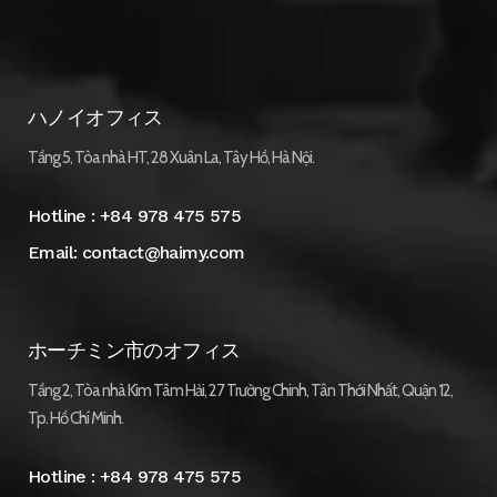
ハノイオフィス
Tầng 5, Tòa nhà HT, 28 Xuân La, Tây Hồ, Hà Nội.
Hotline :
+84 978 475 575
Email:
contact@haimy.com
ホーチミン市のオフィス
Tầng 2, Tòa nhà Kim Tâm Hải, 27 Trường Chinh, Tân Thới Nhất, Quận 12,
Tp. Hồ Chí Minh.
Hotline :
+84 978 475 575