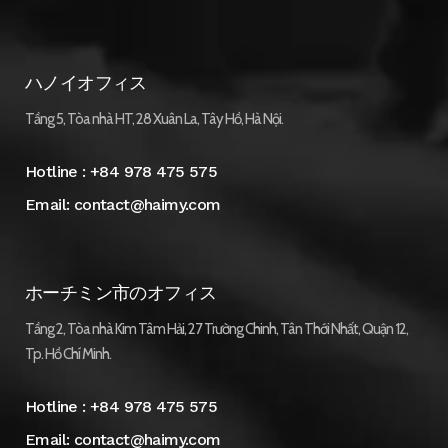
ハノイオフィス
Tầng 5, Tòa nhà HT, 28 Xuân La, Tây Hồ, Hà Nội.
Hotline :
+84 978 475 575
Email:
contact@haimy.com
ホーチミン市のオフィス
Tầng 2, Tòa nhà Kim Tâm Hải, 27 Trường Chinh, Tân Thới Nhất, Quận 12,
Tp. Hồ Chí Minh.
Hotline :
+84 978 475 575
Email:
contact@haimy.com