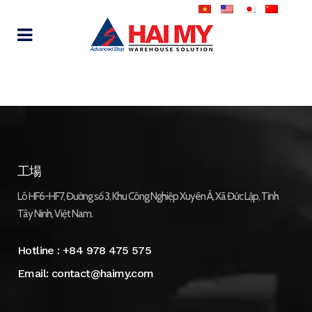
工場
Lô HF6-HF7, Đường số 3, Khu Công Nghiệp Xuyên Á, Xã Đức Lập, Tỉnh
Tây Ninh, Việt Nam.
Hotline :
+84 978 475 575
Email:
contact@haimy.com