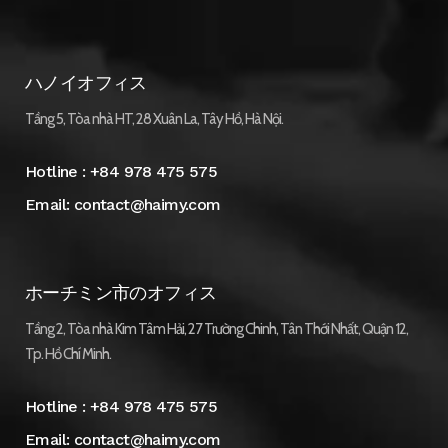
ハノイオフィス
Tầng 5, Tòa nhà HT, 28 Xuân La, Tây Hồ, Hà Nội.
Hotline :
+84 978 475 575
Email:
contact@haimy.com
ホーチミン市のオフィス
Tầng 2, Tòa nhà Kim Tâm Hải, 27 Trường Chinh, Tân Thới Nhất, Quận 12,
Tp. Hồ Chí Minh.
Hotline :
+84 978 475 575
Email:
contact@haimy.com