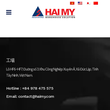
工場
Lô HF6-HF7, Đường số 3, Khu Công Nghiệp Xuyên Á, Xã Đức Lập, Tỉnh
Tây Ninh, Việt Nam.
Hotline :
+84 978 475 575
Email:
contact@haimy.com