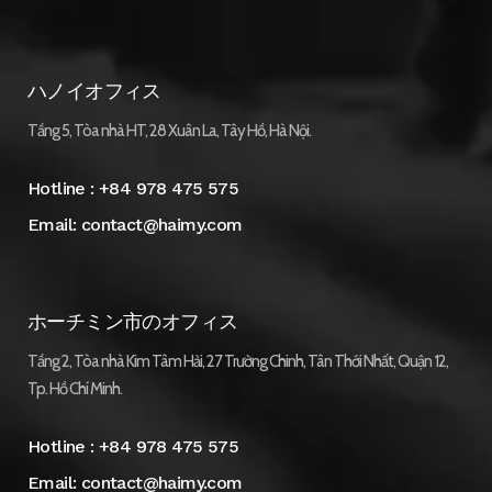
ハノイオフィス
Tầng 5, Tòa nhà HT, 28 Xuân La, Tây Hồ, Hà Nội.
Hotline :
+84 978 475 575
Email:
contact@haimy.com
ホーチミン市のオフィス
Tầng 2, Tòa nhà Kim Tâm Hải, 27 Trường Chinh, Tân Thới Nhất, Quận 12,
Tp. Hồ Chí Minh.
Hotline :
+84 978 475 575
Email:
contact@haimy.com